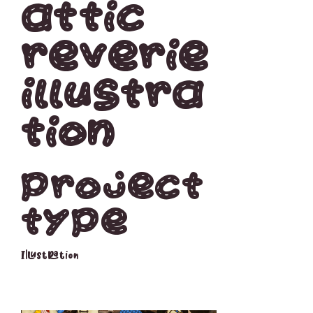
Attic
Reverie
Illustra
tion
Project
type
Illustration