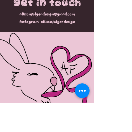
Get in Touch
allisonfolgerdesign@gmail.com
Instagram: allisonfolgerdesign
Allison Folger