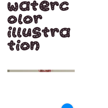
Waterc
olor
Illustra
tion