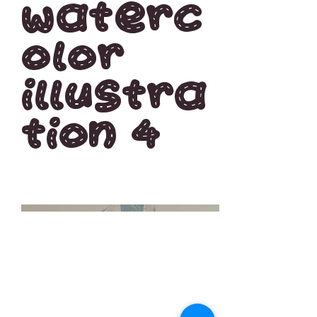
Waterc
olor
Illustra
tion 4