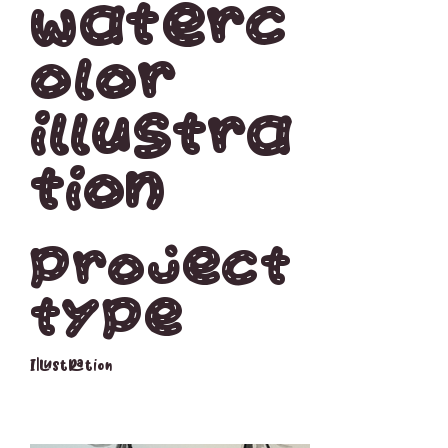
Waterc
olor
Illustra
tion
Project
type
Illustration