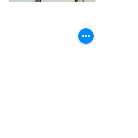
Allison Folger
Design
allisonfolgerdesign@gmail.com